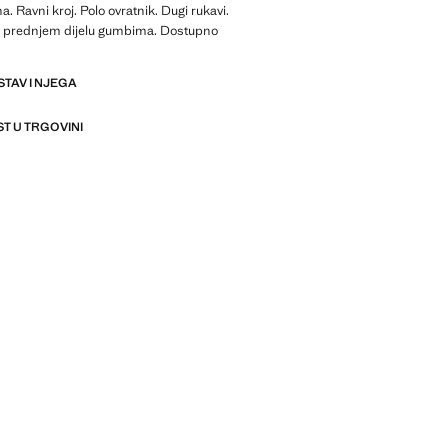
a. Ravni kroj. Polo ovratnik. Dugi rukavi.
 prednjem dijelu gumbima. Dostupno
STAV I NJEGA
T U TRGOVINI