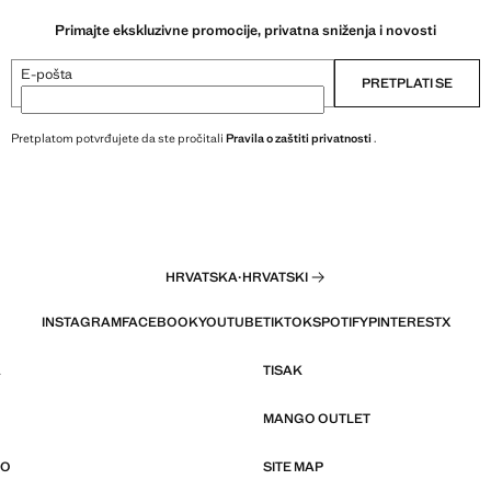
Primajte ekskluzivne promocije, privatna sniženja i novosti
E-pošta
PRETPLATI SE
Pretplatom potvrđujete da ste pročitali
Pravila o zaštiti privatnosti
.
HRVATSKA
·
HRVATSKI
INSTAGRAM
FACEBOOK
YOUTUBE
TIKTOK
SPOTIFY
PINTEREST
X
A
TISAK
MANGO OUTLET
GO
SITE MAP