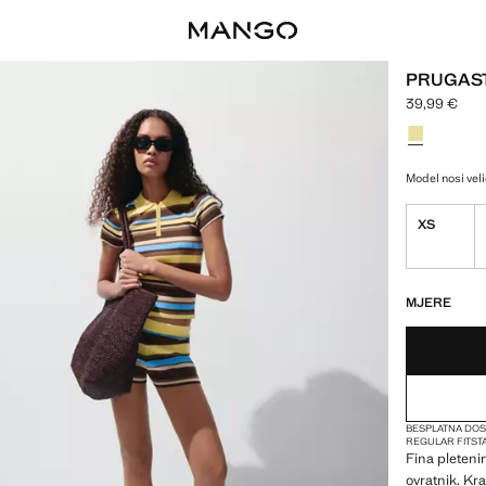
PRUGAST
39,99 €
Trenutačna c
Odaberite bo
Model nosi veli
XS
ZADNJIH NEKOL
NIJE DOSTUPN
MJERE
BESPLATNA DOS
REGULAR FIT
ST
Fina pletenin
ovratnik. Kra