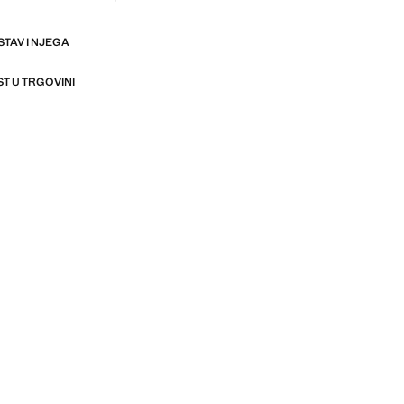
STAV I NJEGA
T U TRGOVINI