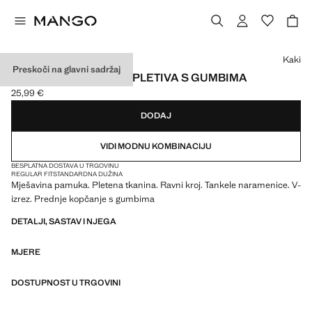
Odaberite boju
Kaki
Preskoči na glavni sadržaj
TOP OD RUPIČASTOG PLETIVA S GUMBIMA
25,99 €
Trenutačna cijena [25,99 € ]
DODAJ
VIDI MODNU KOMBINACIJU
BESPLATNA DOSTAVA U TRGOVINU
REGULAR FIT
STANDARDNA DUŽINA
Mješavina pamuka. Pletena tkanina. Ravni kroj. Tankele naramenice. V-
izrez. Prednje kopčanje s gumbima
DETALJI, SASTAV I NJEGA
MJERE
DOSTUPNOST U TRGOVINI