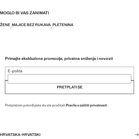
MOGLO BI VAS ZANIMATI
ŽENE
MAJICE BEZ RUKAVA
PLETENINA
Primajte ekskluzivne promocije, privatna sniženja i novosti
E-pošta
PRETPLATI SE
Pretplatom potvrđujete da ste pročitali
Pravila o zaštiti privatnosti
.
HRVATSKA
·
HRVATSKI