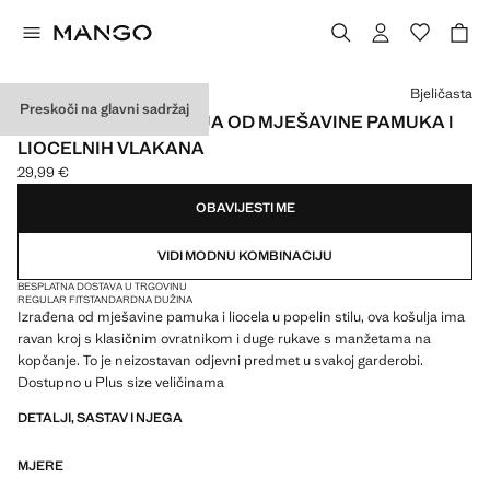
Odaberite boju
Bjeličasta
Preskoči na glavni sadržaj
REGULAR FIT KOŠULJA OD MJEŠAVINE PAMUKA I
LIOCELNIH VLAKANA
29,99 €
Trenutačna cijena [29,99 € ]
OBAVIJESTI ME
VIDI MODNU KOMBINACIJU
BESPLATNA DOSTAVA U TRGOVINU
REGULAR FIT
STANDARDNA DUŽINA
Izrađena od mješavine pamuka i liocela u popelin stilu, ova košulja ima
ravan kroj s klasičnim ovratnikom i duge rukave s manžetama na
kopčanje. To je neizostavan odjevni predmet u svakoj garderobi.
Dostupno u Plus size veličinama
DETALJI, SASTAV I NJEGA
MJERE