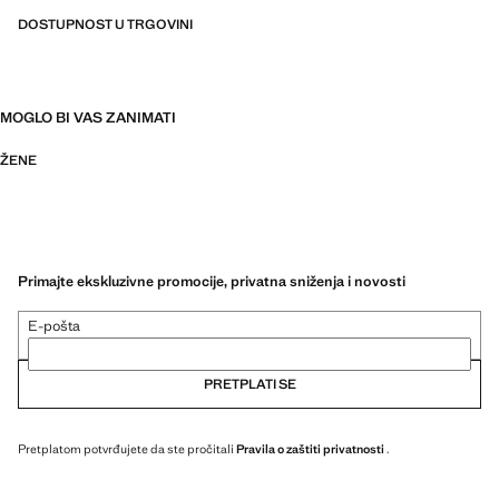
DOSTUPNOST U TRGOVINI
MOGLO BI VAS ZANIMATI
ŽENE
Primajte ekskluzivne promocije, privatna sniženja i novosti
E-pošta
PRETPLATI SE
Pretplatom potvrđujete da ste pročitali
Pravila o zaštiti privatnosti
.