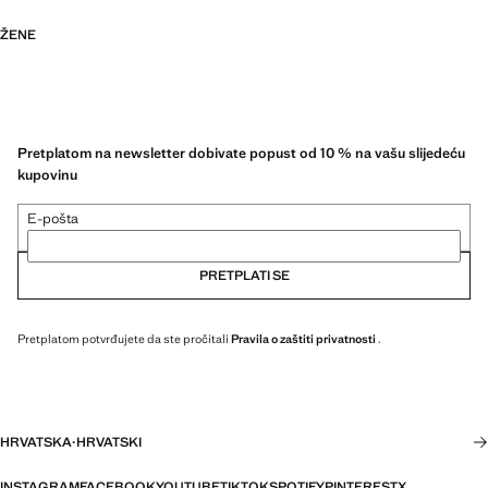
ŽENE
Pretplatom na newsletter dobivate popust od 10 % na vašu slijedeću
kupovinu
E-pošta
PRETPLATI SE
Pretplatom potvrđujete da ste pročitali
Pravila o zaštiti privatnosti
.
HRVATSKA
·
HRVATSKI
INSTAGRAM
FACEBOOK
YOUTUBE
TIKTOK
SPOTIFY
PINTEREST
X