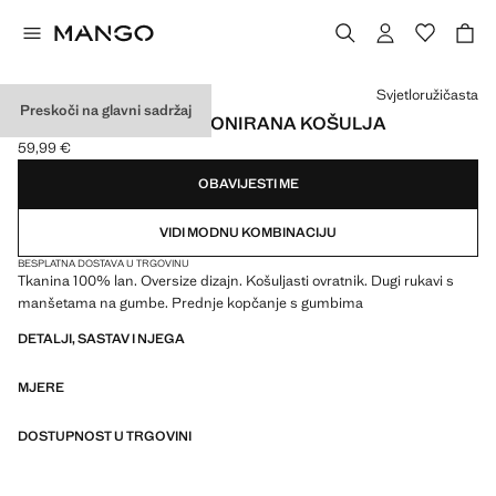
Odaberite boju
Svjetloružičasta
Preskoči na glavni sadržaj
LANENA PREDIMENZIONIRANA KOŠULJA
59,99 €
Trenutačna cijena [59,99 € ]
OBAVIJESTI ME
VIDI MODNU KOMBINACIJU
BESPLATNA DOSTAVA U TRGOVINU
Tkanina 100% lan. Oversize dizajn. Košuljasti ovratnik. Dugi rukavi s
manšetama na gumbe. Prednje kopčanje s gumbima
DETALJI, SASTAV I NJEGA
MJERE
DOSTUPNOST U TRGOVINI