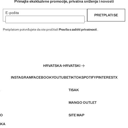
Primajte ekskluzivne promocije, privatna sniženja i novosti
E-pošta
PRETPLATI SE
Pretplatom potvrđujete da ste pročitali
Pravila o zaštiti privatnosti
.
HRVATSKA
·
HRVATSKI
INSTAGRAM
FACEBOOK
YOUTUBE
TIKTOK
SPOTIFY
PINTEREST
X
A
TISAK
MANGO OUTLET
GO
SITE MAP
IKA