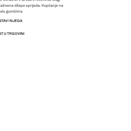
našivena džepa sprijeda. Kopčanje na
jelu gumbima
STAV I NJEGA
T U TRGOVINI