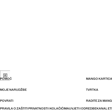
POMOĆ
MANGO KARTIC
MOJE NARUDŽBE
TVRTKA
POVRATI
RADITE ZA MAN
PRAVILA O ZAŠTITI PRIVATNOSTI I KOLAČIĆIMA
UVJETI I ODREDBE
KANAL ET