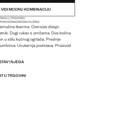
VIDI MODNU KOMBINACIJU
TAVA U TRGOVINU
IRANO
STANDARDNA DUŽINA
pamučna tkanina. Oversize dizajn.
ratnik. Dugi rukav s omčama. Dva bočna
 u stilu kućnog ogrtača. Prednje
gumbima. Unutarnja podstava. Proizvod
STAV I NJEGA
T U TRGOVINI