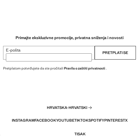
Primajte ekskluzivne promocije, privatna sniženja i novosti
E-pošta
PRETPLATI SE
Pretplatom potvrđujete da ste pročitali
Pravila o zaštiti privatnosti
.
HRVATSKA
·
HRVATSKI
INSTAGRAM
FACEBOOK
YOUTUBE
TIKTOK
SPOTIFY
PINTEREST
X
A
TISAK