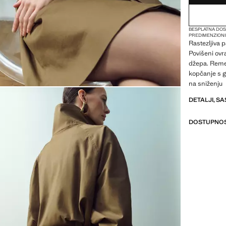
BESPLATNA DOS
PREDIMENZION
Rastezljiva 
Povišeni ov
džepa. Remen
kopčanje s 
na sniženju
DETALJI, SA
DOSTUPNOS