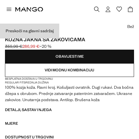
Odaberite boju
Bež
Preskoči na glavni sadržaj
KOŽA
KOŽNA JAKNA SA ZAKOVICAMA
359,99 €
286,99 €
−20 %
Početna cijena prekrižena [359,99 € ]
Trenutačna cijena [286,99 € ]
OBAVIJESTI ME
VIDI MODNU KOMBINACIJU
BESPLATNA DOSTAVA U TRGOVINU
REGULAR FIT
SREDNJA DUŽINA
100% kozja koža. Ravni kroj. Košuljasti ovratnik. Dugi rukavi. Dva bočna
džepa s obrubom. Prednje zatvaranje patentnim zatvaračem. Ukrasne
zakovice. Unutarnja podstava. Antilop. Brušena koža
DETALJI, SASTAV I NJEGA
MJERE
DOSTUPNOST U TRGOVINI