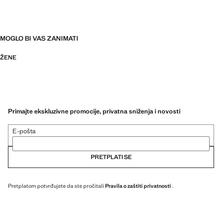
MOGLO BI VAS ZANIMATI
ŽENE
Primajte ekskluzivne promocije, privatna sniženja i novosti
E-pošta
PRETPLATI SE
Pretplatom potvrđujete da ste pročitali
Pravila o zaštiti privatnosti
.