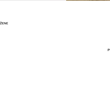
ŽENE
P