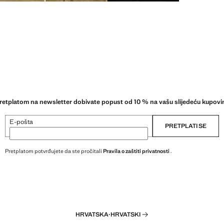
retplatom na newsletter dobivate popust od 10 % na vašu slijedeću kupovi
E-pošta
PRETPLATI SE
Pretplatom potvrđujete da ste pročitali
Pravila o zaštiti privatnosti
.
HRVATSKA
·
HRVATSKI