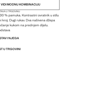
VIDI MODNU KOMBINACIJU
TAVA U TRGOVINU
00 % pamuka. Kontrastni ovratnik u stilu
ni kroj. Dugi rukav. Dva našivena džepa
pčanje kukom na prednjem dijelu.
odstava
STAV I NJEGA
T U TRGOVINI