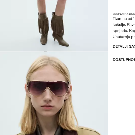
BESPLATNA DOS
Tkanina od 1
košulje. Rav
sprijeda. Ko
Unutarnja p
DETALJI, SA
DOSTUPNOS