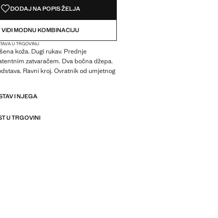
DODAJ NA POPIS ŽELJA
VIDI MODNU KOMBINACIJU
TAVA U TRGOVINU
šena koža. Dugi rukav. Prednje
patentnim zatvaračem. Dva bočna džepa.
dstava. Ravni kroj. Ovratnik od umjetnog
STAV I NJEGA
T U TRGOVINI