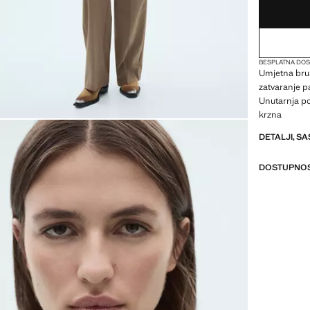
BESPLATNA DOS
Umjetna bru
zatvaranje 
Unutarnja po
krzna
DETALJI, SA
DOSTUPNOS