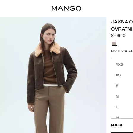
JAKNA O
OVRATN
89,99 €
Trenutačna c
Odaberite bo
Model nosi veli
Odaberi svoj
XXS
XS
S
M
L
XL
MJERE
XXL