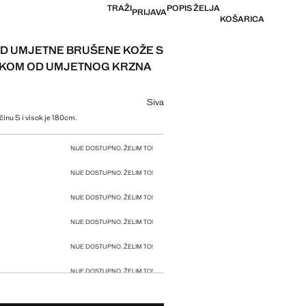
TRAŽI
POPIS ŽELJA
PRIJAVA
KOŠARICA
D UMJETNE BRUŠENE KOŽE S
IKOM OD UMJETNOG KRZNA
ijena [89,99 € ]
ju
Siva
činu S i visok je 180cm.
u veličinu
NIJE DOSTUPNO. ŽELIM TO!
NIJE DOSTUPNO. ŽELIM TO!
NIJE DOSTUPNO. ŽELIM TO!
NIJE DOSTUPNO. ŽELIM TO!
NIJE DOSTUPNO. ŽELIM TO!
NIJE DOSTUPNO. ŽELIM TO!
NIJE DOSTUPNO. ŽELIM TO!