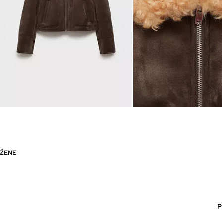
ŽENE
P