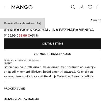
Odaberite boju
Smeđa
Preskoči na glavni sadržaj
SELECTION
KRATKA SATENSKA HALJINA BEZ NARAMENICA
99,99 €
68,99 €
−31 %
Početna cijena prekrižena [99,99 € ]
Trenutačna cijena [68,99 € ]
OBAVIJESTI ME
VIDI MODNU KOMBINACIJU
BESPLATNA DOSTAVA U TRGOVINU
KRATKO
Saten tkanina. Kratki dizajn. Ravni dizajn. Bez naramenica. Odvojivi
prilagodljivi remeni. Skriveni bočni patentni zatvarač. Kolekcija za
zabave, ceremonije i pričesti. Kolekcija Selection. Trake na leđima
Ponuda profinjenih odjevnih predmeta, izrađenih od kvalitetnih
PROČITAJ VIŠE
materijala za stvaranje ženstvene i suvremene garderobe
DETALJI, SASTAV I NJEGA