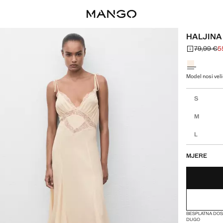
HALJINA
79,99 €
5
Početna cije
Trenutačna c
Odaberite bo
Model nosi veli
Odaberi svoj
S
M
L
MJERE
BESPLATNA DOS
DUGO