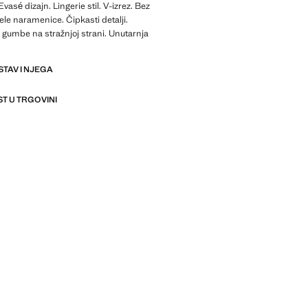
Evasé dizajn. Lingerie stil. V-izrez. Bez
ele naramenice. Čipkasti detalji.
gumbe na stražnjoj strani. Unutarnja
STAV I NJEGA
T U TRGOVINI