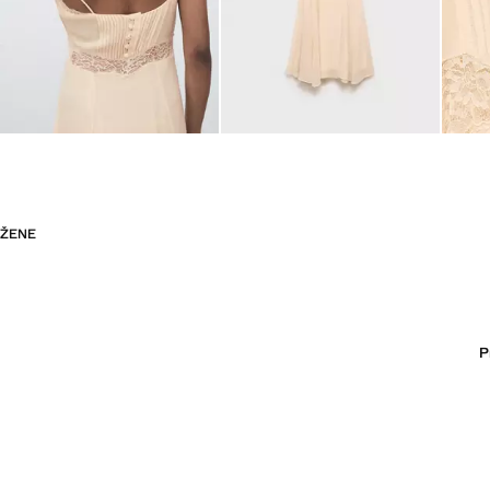
ŽENE
P