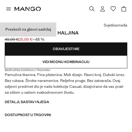
Odaberite boju
Svjetlosmeđa
Preskoči na glavni sadržaj
PRUGASTA PAMUČNA HALJINA
49,99 €
25,99 €
−48 %
Početna cijena prekrižena [49,99 € ]
Trenutačna cijena [25,99 € ]
OBAVIJESTI ME
VIDI MODNU KOMBINACIJU
BESPLATNA DOSTAVA U TRGOVINU
Pamučna tkanina. Fina pletenina. Midi dizajn. Ravni kroj. Duboki izrez.
Bez rukava. Široke naramenice. Reljefne pruge. Bez zatvarača. Ovaj
odjevni predmet dio je naše kolekcije Casual, dizajnirane da vas prati
sa stilom u vašem svakodnevnom životu
DETALJI, SASTAV I NJEGA
DOSTUPNOST U TRGOVINI