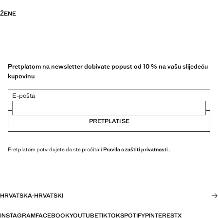
ŽENE
Pretplatom na newsletter dobivate popust od 10 % na vašu slijedeću
kupovinu
E-pošta
PRETPLATI SE
Pretplatom potvrđujete da ste pročitali
Pravila o zaštiti privatnosti
.
HRVATSKA
·
HRVATSKI
INSTAGRAM
FACEBOOK
YOUTUBE
TIKTOK
SPOTIFY
PINTEREST
X