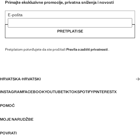
Primajte ekskluzivne promocije, privatna sniženja i novosti
E-pošta
PRETPLATI SE
Pretplatom potvrđujete da ste pročitali
Pravila o zaštiti privatnosti
.
HRVATSKA
·
HRVATSKI
INSTAGRAM
FACEBOOK
YOUTUBE
TIKTOK
SPOTIFY
PINTEREST
X
POMOĆ
MOJE NARUDŽBE
POVRATI