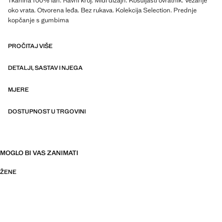
Tkanina 100% lan. Ravni kroj. Midi dizajn. Košuljasti ovratnik. Vezanje
oko vrata. Otvorena leđa. Bez rukava. Kolekcija Selection. Prednje
kopčanje s gumbima
Ponuda profinjenih odjevnih predmeta, izrađenih od kvalitetnih
PROČITAJ VIŠE
materijala za stvaranje ženstvene i suvremene garderobe
DETALJI, SASTAV I NJEGA
MJERE
DOSTUPNOST U TRGOVINI
MOGLO BI VAS ZANIMATI
ŽENE