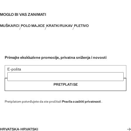
MOGLO BI VAS ZANIMATI
MUŠKARCI
POLO MAJICE
KRATKI RUKAV
PLETIVO
Primajte ekskluzivne promocije, privatna sniženja i novosti
E-pošta
PRETPLATI SE
Pretplatom potvrđujete da ste pročitali
Pravila o zaštiti privatnosti
.
HRVATSKA
·
HRVATSKI