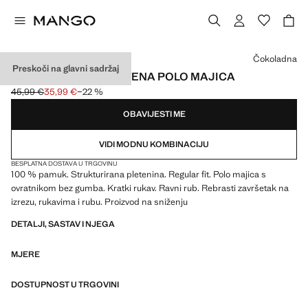
Odaberite boju
Čokoladna
Preskoči na glavni sadržaj
100 % PAMUČNA PLETENA POLO MAJICA
45,99 €
35,99 €
−22 %
Početna cijena prekrižena [45,99 € ]
Trenutačna cijena [35,99 € ]
OBAVIJESTI ME
VIDI MODNU KOMBINACIJU
BESPLATNA DOSTAVA U TRGOVINU
100 % pamuk. Strukturirana pletenina. Regular fit. Polo majica s
ovratnikom bez gumba. Kratki rukav. Ravni rub. Rebrasti završetak na
izrezu, rukavima i rubu. Proizvod na sniženju
DETALJI, SASTAV I NJEGA
MJERE
DOSTUPNOST U TRGOVINI