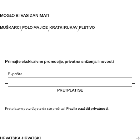
MOGLO BI VAS ZANIMATI
MUŠKARCI
POLO MAJICE
KRATKI RUKAV
PLETIVO
Primajte ekskluzivne promocije, privatna sniženja i novosti
E-pošta
PRETPLATI SE
Pretplatom potvrđujete da ste pročitali
Pravila o zaštiti privatnosti
.
HRVATSKA
·
HRVATSKI