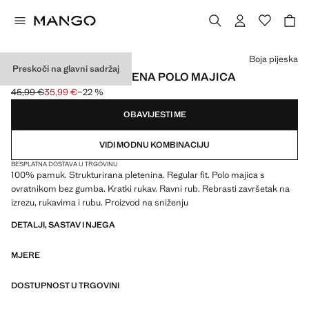
Odaberite boju
Boja pijeska
Preskoči na glavni sadržaj
100 % PAMUČNA PLETENA POLO MAJICA
45,99 €
35,99 €
−22 %
Početna cijena prekrižena [45,99 € ]
Trenutačna cijena [35,99 € ]
OBAVIJESTI ME
VIDI MODNU KOMBINACIJU
BESPLATNA DOSTAVA U TRGOVINU
100% pamuk. Strukturirana pletenina. Regular fit. Polo majica s
ovratnikom bez gumba. Kratki rukav. Ravni rub. Rebrasti završetak na
izrezu, rukavima i rubu. Proizvod na sniženju
DETALJI, SASTAV I NJEGA
MJERE
DOSTUPNOST U TRGOVINI