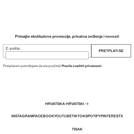
Primajte ekskluzivne promocije, privatna sniženja i novosti
E-pošta
PRETPLATI SE
Pretplatom potvrđujete da ste pročitali
Pravila o zaštiti privatnosti
.
HRVATSKA
·
HRVATSKI
INSTAGRAM
FACEBOOK
YOUTUBE
TIKTOK
SPOTIFY
PINTEREST
X
A
TISAK