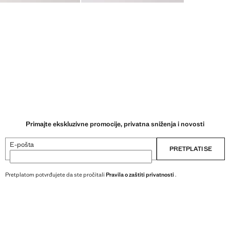
Primajte ekskluzivne promocije, privatna sniženja i novosti
E-pošta
PRETPLATI SE
Pretplatom potvrđujete da ste pročitali
Pravila o zaštiti privatnosti
.