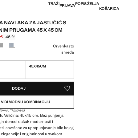
TRAŽI
POPIS ŽELJA
PRIJAVA
KOŠARICA
 NAVLAKA ZA JASTUČIĆ S
IM PRUGAMA 45 X 45 CM
 €
−46 %
na prekrižena [12,99 € ]
ijena [6,99 € ]
ju
Crvenkasto
smeđa
45X45CM
pno. Želim to!
IKO ARTIKALA!
O. ŽELIM TO!
DODAJ
SPREMI NA POPIS ŽELJA
VIDI MODNU KOMBINACIJU
TAVA U TRGOVINU
. Veličina: 45x45 cm. Bez punjenja.
ajn donosi dašak modernosti i
osti, savršeno za upotpunjavanje bilo kojeg
 elegancije i originalnosti u svakom