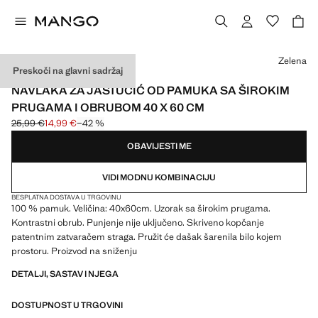
Odaberite boju
Zelena
Preskoči na glavni sadržaj
MADE IN SPAIN
NAVLAKA ZA JASTUČIĆ OD PAMUKA SA ŠIROKIM
PRUGAMA I OBRUBOM 40 X 60 CM
25,99 €
14,99 €
−42 %
Početna cijena prekrižena [25,99 € ]
Trenutačna cijena [14,99 € ]
OBAVIJESTI ME
VIDI MODNU KOMBINACIJU
BESPLATNA DOSTAVA U TRGOVINU
100 % pamuk. Veličina: 40x60cm. Uzorak sa širokim prugama.
Kontrastni obrub. Punjenje nije uključeno. Skriveno kopčanje
patentnim zatvaračem straga. Pružit će dašak šarenila bilo kojem
prostoru. Proizvod na sniženju
DETALJI, SASTAV I NJEGA
DOSTUPNOST U TRGOVINI