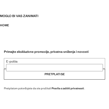
MOGLO BI VAS ZANIMATI
HOME
Primajte ekskluzivne promocije, privatna sniženja i novosti
E-pošta
PRETPLATI SE
Pretplatom potvrđujete da ste pročitali
Pravila o zaštiti privatnosti
.