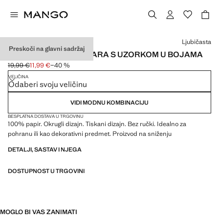
Odaberite boju
Ljubičasta
Preskoči na glavni sadržaj
MALA OKRUGLA KOŠARA S UZORKOM U BOJAMA
19,99 €
11,99 €
−40 %
Početna cijena prekrižena [19,99 € ]
Trenutačna cijena [11,99 € ]
VELIČINA
Odaberi svoju veličinu
VIDI MODNU KOMBINACIJU
BESPLATNA DOSTAVA U TRGOVINU
100% papir. Okrugli dizajn. Tiskani dizajn. Bez ručki. Idealno za
pohranu ili kao dekorativni predmet. Proizvod na sniženju
DETALJI, SASTAV I NJEGA
DOSTUPNOST U TRGOVINI
MOGLO BI VAS ZANIMATI