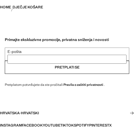
HOME
DJEČJE KOŠARE
Primajte ekskluzivne promocije, privatna sniženja i novosti
E-pošta
PRETPLATI SE
Pretplatom potvrđujete da ste pročitali
Pravila o zaštiti privatnosti
.
HRVATSKA
·
HRVATSKI
INSTAGRAM
FACEBOOK
YOUTUBE
TIKTOK
SPOTIFY
PINTEREST
X