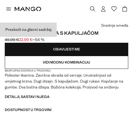
Odaberite boju
Srednje smeđa
Preskoči na glavni sadržaj
KAPUT EFEKTA KRZNA S KAPULJAČOM
49,99 €
22,99 €
−54 %
Početna cijena prekrižena [49,99 € ]
Trenutačna cijena [22,99 € ]
OBAVIJESTI ME
VIDI MODNU KOMBINACIJU
BESPLATNA DOSTAVA U TRGOVINU
Poliester tkanina. Završna obrada od serraje. Unutrašnjost od
umjetnog krzna. Dugi dizajn. S kapuljačom. Dugi rukavi. Kopčanje na
gumbe. Dva bočna džepa. Božićna kolekcija. Proizvod na sniženju
DETALJI, SASTAV I NJEGA
DOSTUPNOST U TRGOVINI