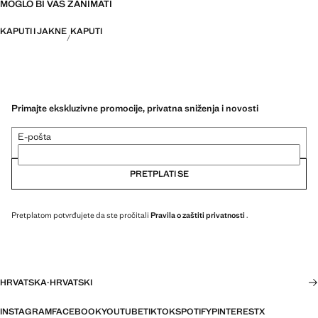
MOGLO BI VAS ZANIMATI
KAPUTI I JAKNE
KAPUTI
Primajte ekskluzivne promocije, privatna sniženja i novosti
E-pošta
PRETPLATI SE
Pretplatom potvrđujete da ste pročitali
Pravila o zaštiti privatnosti
.
HRVATSKA
·
HRVATSKI
INSTAGRAM
FACEBOOK
YOUTUBE
TIKTOK
SPOTIFY
PINTEREST
X