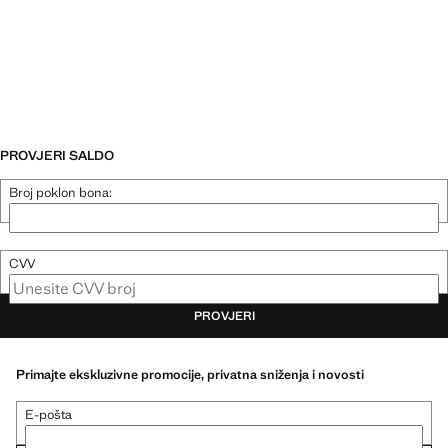
PROVJERI SALDO
POKLON BON
Broj poklon bona:
CVV
Unesite CVV broj
PROVJERI
Primajte ekskluzivne promocije, privatna sniženja i novosti
E-pošta