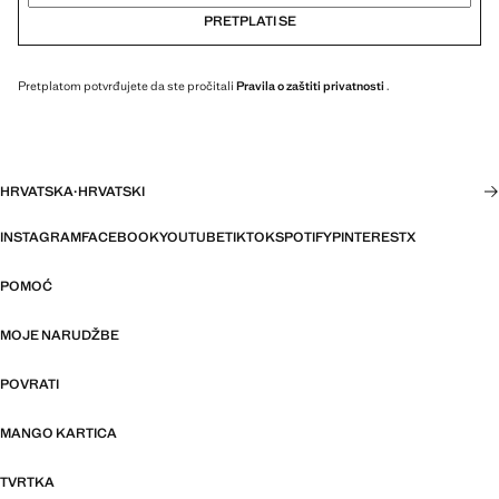
PRETPLATI SE
Pretplatom potvrđujete da ste pročitali
Pravila o zaštiti privatnosti
.
HRVATSKA
·
HRVATSKI
INSTAGRAM
FACEBOOK
YOUTUBE
TIKTOK
SPOTIFY
PINTEREST
X
POMOĆ
MOJE NARUDŽBE
POVRATI
MANGO KARTICA
TVRTKA