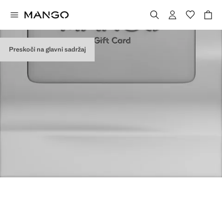
Preskoči na glavni sadržaj