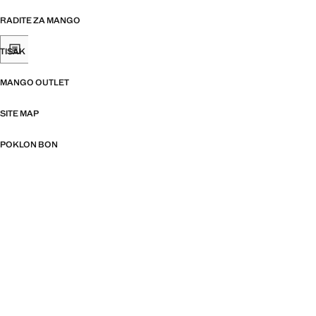
RADITE ZA MANGO
TISAK
MANGO OUTLET
SITE MAP
POKLON BON
ODGOVORNOST
TRGOVINE
PRAVILA O ZAŠTITI PRIVATNOSTI I KOLAČIĆIMA
UVJETI I ODREDBE
KANAL ETIKA