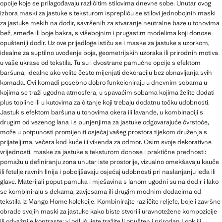
opcije koje se prilagođavaju različitim stilovima dnevne sobe. Unutar ovog
izbora maski za jastuke s teksturom isprepliću se stilovi jednobojnih maski
za jastuke mekih na dodir, savršenih za stvaranje neutralne baze u tonovima
bež, smeđe ili boje bakra, s višebojnim i prugastim modelima koji donose
opušteniji dodir. Uz ove prijedloge ističu se i maske za jastuke s uzorkom,
idealne za suptilno uvođenje boja, geometrijskih uzoraka ili prirodnih motiva
u vaše ukrase od tekstila. Tu su i dvostrane pamučne opcije s efektom
baršuna, idealne ako volite često mijenjati dekoraciju bez obnavljanja svih
komada. Ovi komadi posebno dobro funkcioniraju u dnevnim sobama u
kojima se traži ugodna atmosfera, u spavaćim sobama kojima želite dodati
plus topline ili u kutovima za čitanje koji trebaju dodatnu točku udobnosti.
Jastuk s efektom baršuna u tonovima okera ili lavande, u kombinaciji s
drugim od vezenog lana i s punjenjima za jastuke odgovarajuće čvrstoće,
može u potpunosti promijeniti osjećaj vašeg prostora tijekom druženja s
prijateljima, večera kod kuće ili vikenda za odmor. Osim svoje dekorativne
vrijednosti, maske za jastuke s teksturom donose i praktične prednosti:
pomažu u definiranju zona unutar iste prostorije, vizualno omekšavaju kauče
ili fotelje ravnih linija i poboljšavaju osjećaj udobnosti pri naslanjanju leđa ili
glave. Materijali poput pamuka i mješavina s lanom ugodni su na dodir i lako
se kombiniraju s dekama, zavjesama ili drugim modnim dodacima od
tekstila iz Mango Home kolekcije. Kombinirajte različite reljefe, boje i završne
obrade svojih maski za jastuke kako biste stvorili uravnotežene kompozicije
ili odvažnije kontraste: vi odlučujete tražite li opušten i prirodan Look ili