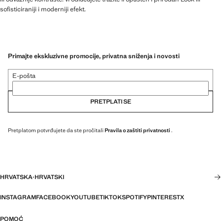
sofisticiraniji i moderniji efekt.
Primajte ekskluzivne promocije, privatna sniženja i novosti
E-pošta
PRETPLATI SE
Pretplatom potvrđujete da ste pročitali
Pravila o zaštiti privatnosti
.
HRVATSKA
·
HRVATSKI
INSTAGRAM
FACEBOOK
YOUTUBE
TIKTOK
SPOTIFY
PINTEREST
X
POMOĆ