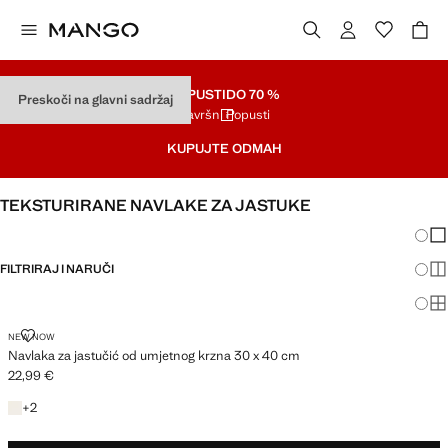
POPUSTI
DO 70 %
Preskoči na glavni sadržaj
Završni Popusti
KUPUJTE ODMAH
TEKSTURIRANE NAVLAKE ZA JASTUKE
Promj
Pri
FILTRIRAJ I NARUČI
Pri
Pri
NAVLAKA ZA JASTUČIĆ OD UMJETNOG KRZNA 30 X 40 CM
NEW NOW
Navlaka za jastučić od umjetnog krzna 30 x 40 cm
22,99 €
Trenutačna cijena [22,99 € ]
+1 boja
+
2