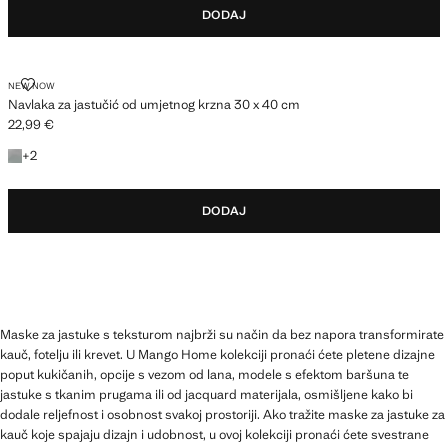
DODAJ
NAVLAKA ZA JASTUČIĆ OD UMJETNOG KRZNA 30 X 40 CM
NEW NOW
Navlaka za jastučić od umjetnog krzna 30 x 40 cm
22,99 €
Trenutačna cijena [22,99 € ]
+1 boja
+
2
DODAJ
Maske za jastuke s teksturom najbrži su način da bez napora transformirate
kauč, fotelju ili krevet. U Mango Home kolekciji pronaći ćete pletene dizajne
poput kukičanih, opcije s vezom od lana, modele s efektom baršuna te
jastuke s tkanim prugama ili od jacquard materijala, osmišljene kako bi
dodale reljefnost i osobnost svakoj prostoriji. Ako tražite maske za jastuke za
kauč koje spajaju dizajn i udobnost, u ovoj kolekciji pronaći ćete svestrane