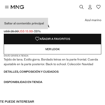
Selecciona un color
Color Azul marino seleccionado
Azul marino
Saltar al contenido principal
GORRA LANA BORDADA
US$ 25.99
US$ 15.99
-38%
Precio inicial tachado [US$ 25.99 ]
Precio actual [US$ 15.99 ]
AÑADIR A FAVORITOS
VER LOOK
ENVÍO GRATIS A TIENDA
Tejido de lana. Estilo gorra. Bordado letras en la parte frontal. Cuerda
ajustable en la parte posterior. Back to school. Colección Navidad
DETALLES, COMPOSICIÓN Y CUIDADOS
DISPONIBILIDAD EN TIENDA
TE PUEDE INTERESAR