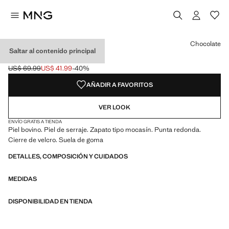
Selecciona un color
Color Chocolate seleccionado
Chocolate
Saltar al contenido principal
ZAPATO PIEL VELCRO
US$ 69.99
US$ 41.99
-40%
Precio inicial tachado [US$ 69.99 ]
Precio actual [US$ 41.99 ]
AÑADIR A FAVORITOS
VER LOOK
ENVÍO GRATIS A TIENDA
Piel bovino. Piel de serraje. Zapato tipo mocasín. Punta redonda.
Cierre de velcro. Suela de goma
DETALLES, COMPOSICIÓN Y CUIDADOS
MEDIDAS
DISPONIBILIDAD EN TIENDA