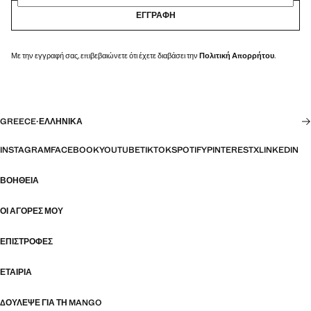
ΕΓΓΡΑΦΉ
Με την εγγραφή σας, επιβεβαιώνετε ότι έχετε διαβάσει την
Πολιτική Απορρήτου
.
GREECE
·
ΕΛΛΗΝΙΚΆ
INSTAGRAM
FACEBOOK
YOUTUBE
TIKTOK
SPOTIFY
PINTEREST
X
LINKEDIN
ΒΟΉΘΕΙΑ
ΟΙ ΑΓΟΡΈΣ ΜΟΥ
ΕΠΙΣΤΡΟΦΈΣ
ΕΤΑΙΡΊΑ
ΔΟΎΛΕΨΕ ΓΙΑ ΤΗ MANGO