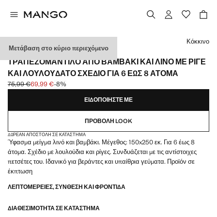
Διάλεξε χρώμα
Κόκκινο
Μετάβαση στο κύριο περιεχόμενο
MADE IN SPAIN
ΤΡΑΠΕΖΟΜΆΝΤΙΛΟ ΑΠΌ ΒΑΜΒΆΚΙ ΚΑΙ ΛΙΝΌ ΜΕ ΡΙΓΈ
ΚΑΙ ΛΟΥΛΟΥΔΆΤΟ ΣΧΈΔΙΟ ΓΙΑ 6 ΈΩΣ 8 ΆΤΟΜΑ
75,99 €
69,99 €
-8%
Αρχική τιμή με διαγραφή [75,99 € ]
Ισχύουσα τιμή [69,99 € ]
ΕΙΔΟΠΟΙΉΣΤΕ ΜΕ
ΠΡΟΒΟΛΉ LOOK
ΔΩΡΕΆΝ ΑΠΟΣΤΟΛΉ ΣΕ ΚΑΤΆΣΤΗΜΑ
Ύφασμα μείγμα λινό και βαμβάκι. Μέγεθος: 150x250 εκ. Για 6 έως 8
άτομα. Σχέδιο με λουλούδια και ρίγες. Συνδυάζεται με τις αντίστοιχες
πετσέτες του. Ιδανικό για βεράντες και υπαίθρια γεύματα. Προϊόν σε
έκπτωση
ΛΕΠΤΟΜΈΡΕΙΕΣ, ΣΎΝΘΕΣΗ ΚΑΙ ΦΡΟΝΤΊΔΑ
ΔΙΑΘΕΣΙΜΌΤΗΤΑ ΣΕ ΚΑΤΆΣΤΗΜΑ