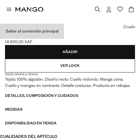
Selecciona un color
Crudo
Saltar al contenido principal
TOP DETALLE COSTURA
14.900,00 XAF
Precio actual [14.900,00 XAF ]
AÑADIR
VER LOOK
ENVÍO GRATIS A TIENDA
Tejido 100% algodón. Diseño recto. Cuello redondo. Manga corta.
Cuello y mangas en contraste. Detalle costuras. Producto en rebajas
DETALLES, COMPOSICIÓN Y CUIDADOS
MEDIDAS
DISPONIBILIDAD EN TIENDA
CUALIDADES DEL ARTÍCULO