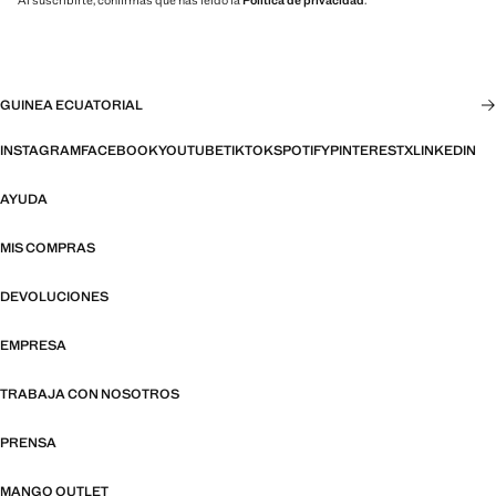
Al suscribirte, confirmas que has leído la
Política de privacidad
.
GUINEA ECUATORIAL
INSTAGRAM
FACEBOOK
YOUTUBE
TIKTOK
SPOTIFY
PINTEREST
X
LINKEDIN
AYUDA
MIS COMPRAS
DEVOLUCIONES
EMPRESA
TRABAJA CON NOSOTROS
PRENSA
MANGO OUTLET