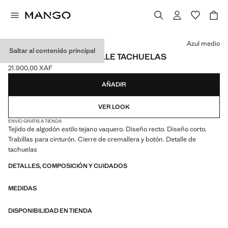
Selecciona un color
Azul medio
Saltar al contenido principal
FALDA VAQUERA DETALLE TACHUELAS
21.900,00 XAF
Precio actual [21.900,00 XAF ]
AÑADIR
VER LOOK
ENVÍO GRATIS A TIENDA
Tejido de algodón estilo tejano vaquero. Diseño recto. Diseño corto.
Trabillas para cinturón. Cierre de cremallera y botón. Detalle de
tachuelas
DETALLES, COMPOSICIÓN Y CUIDADOS
MEDIDAS
DISPONIBILIDAD EN TIENDA