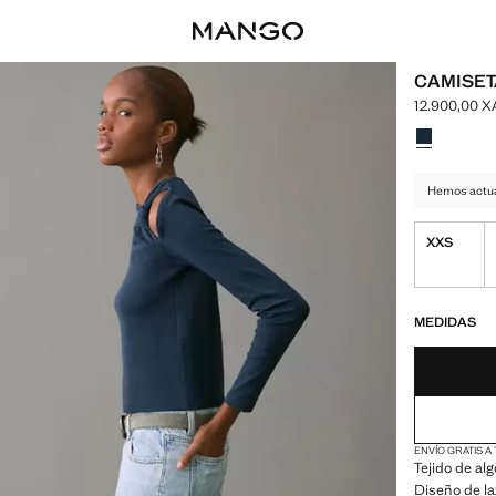
CAMISET
12.900,00 
Precio actua
Selecciona u
Hemos actual
XXS
¡ÚLTIMAS UNID
NO DISPONIBL
MEDIDAS
ENVÍO GRATIS A
Tejido de al
Diseño de la