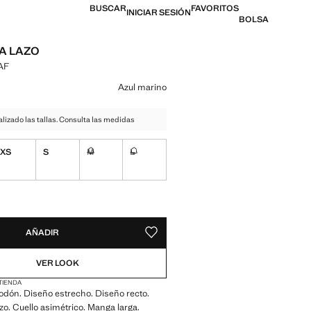
BUSCAR
FAVORITOS
INICIAR SESIÓN
BOLSA
A LAZO
XAF
l [12.900,00 XAF ]
n color
Azul marino
izado las tallas. Consulta las medidas
XS
S
M
L
No disponible ¡Lo quiero!
No disponible ¡Lo quiero!
ADES!
E ¡LO QUIERO!
AÑADIR
GUARDAR COMO FAVORITO
VER LOOK
 TIENDA
godón. Diseño estrecho. Diseño recto.
zo. Cuello asimétrico. Manga larga.