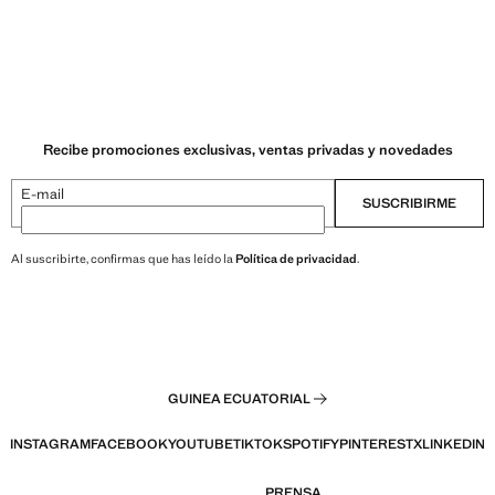
Recibe promociones exclusivas, ventas privadas y novedades
E-mail
SUSCRIBIRME
Al suscribirte, confirmas que has leído la
Política de privacidad
.
GUINEA ECUATORIAL
INSTAGRAM
FACEBOOK
YOUTUBE
TIKTOK
SPOTIFY
PINTEREST
X
LINKEDIN
PRENSA