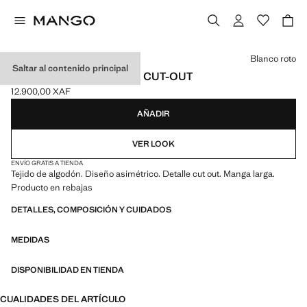
Selecciona un color
Blanco roto
Saltar al contenido principal
CAMISETA ASIMÉTRICA CUT-OUT
12.900,00 XAF
Precio actual [12.900,00 XAF ]
AÑADIR
VER LOOK
ENVÍO GRATIS A TIENDA
Tejido de algodón. Diseño asimétrico. Detalle cut out. Manga larga.
Producto en rebajas
DETALLES, COMPOSICIÓN Y CUIDADOS
MEDIDAS
DISPONIBILIDAD EN TIENDA
CUALIDADES DEL ARTÍCULO