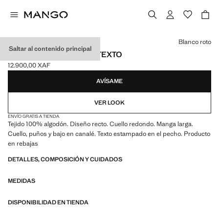
Selecciona un color
Blanco roto
Saltar al contenido principal
SUDADERA ALGODÓN TEXTO
12.900,00 XAF
Precio actual [12.900,00 XAF ]
AVÍSAME
VER LOOK
ENVÍO GRATIS A TIENDA
Tejido 100% algodón. Diseño recto. Cuello redondo. Manga larga.
Cuello, puños y bajo en canalé. Texto estampado en el pecho. Producto
en rebajas
DETALLES, COMPOSICIÓN Y CUIDADOS
MEDIDAS
DISPONIBILIDAD EN TIENDA