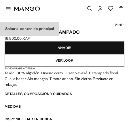
Selecciona un color
Verde
Saltar al contenido principal
VESTIDO ALGODÓN ESTAMPADO
19.900,00 XAF
Precio actual [19.900,00 XAF ]
AÑADIR
VER LOOK
ENVÍO GRATIS A TIENDA
Tejido 100% algodón. Diseño corto. Diseño evasé. Estampado floral.
Cuello halter. Sin mangas. Tirante ancho. Sin cierre. Producto en
rebajas
DETALLES, COMPOSICIÓN Y CUIDADOS
MEDIDAS
DISPONIBILIDAD EN TIENDA