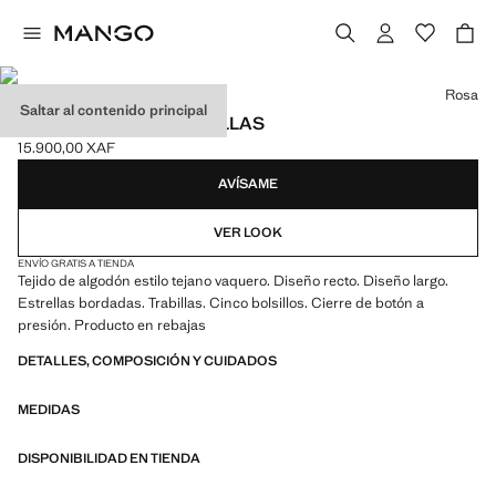
Selecciona un color
Rosa
Saltar al contenido principal
JEANS RECTOS ESTRELLAS
15.900,00 XAF
Precio actual [15.900,00 XAF ]
AVÍSAME
VER LOOK
ENVÍO GRATIS A TIENDA
Tejido de algodón estilo tejano vaquero. Diseño recto. Diseño largo.
Estrellas bordadas. Trabillas. Cinco bolsillos. Cierre de botón a
presión. Producto en rebajas
DETALLES, COMPOSICIÓN Y CUIDADOS
MEDIDAS
DISPONIBILIDAD EN TIENDA