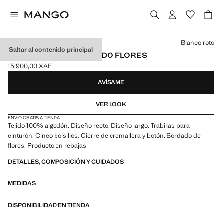
Selecciona un color
Blanco roto
Saltar al contenido principal
JEANS RECTOS BORDADO FLORES
15.900,00 XAF
Precio actual [15.900,00 XAF ]
AVÍSAME
VER LOOK
ENVÍO GRATIS A TIENDA
Tejido 100% algodón. Diseño recto. Diseño largo. Trabillas para
cinturón. Cinco bolsillos. Cierre de cremallera y botón. Bordado de
flores. Producto en rebajas
DETALLES, COMPOSICIÓN Y CUIDADOS
MEDIDAS
DISPONIBILIDAD EN TIENDA