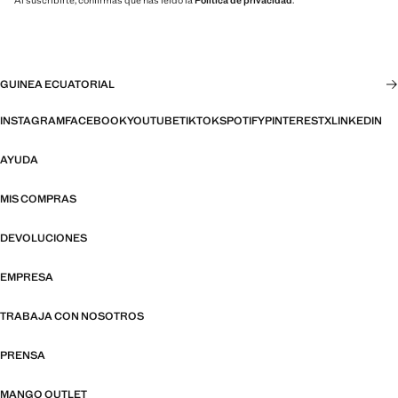
Al suscribirte, confirmas que has leído la
Política de privacidad
.
GUINEA ECUATORIAL
INSTAGRAM
FACEBOOK
YOUTUBE
TIKTOK
SPOTIFY
PINTEREST
X
LINKEDIN
AYUDA
MIS COMPRAS
DEVOLUCIONES
EMPRESA
TRABAJA CON NOSOTROS
PRENSA
MANGO OUTLET