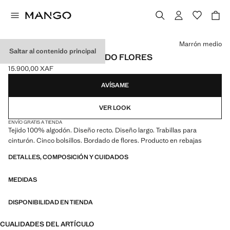
Selecciona un color
Marrón medio
Saltar al contenido principal
JEANS RECTOS BORDADO FLORES
15.900,00 XAF
Precio actual [15.900,00 XAF ]
AVÍSAME
VER LOOK
ENVÍO GRATIS A TIENDA
Tejido 100% algodón. Diseño recto. Diseño largo. Trabillas para
cinturón. Cinco bolsillos. Bordado de flores. Producto en rebajas
DETALLES, COMPOSICIÓN Y CUIDADOS
MEDIDAS
DISPONIBILIDAD EN TIENDA
CUALIDADES DEL ARTÍCULO