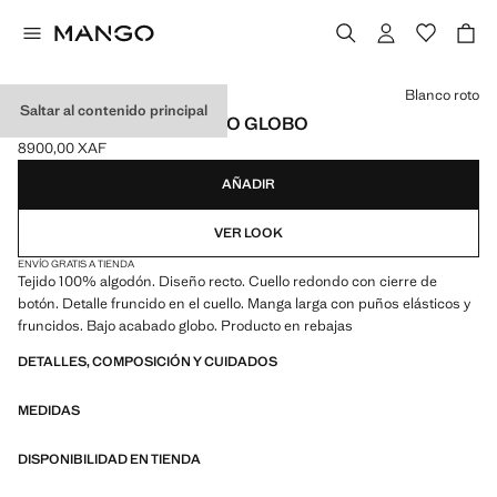
Selecciona un color
Blanco roto
Saltar al contenido principal
CAMISETA BAJO EFECTO GLOBO
8900,00 XAF
Precio actual [8900,00 XAF ]
AÑADIR
VER LOOK
ENVÍO GRATIS A TIENDA
Tejido 100% algodón. Diseño recto. Cuello redondo con cierre de
botón. Detalle fruncido en el cuello. Manga larga con puños elásticos y
fruncidos. Bajo acabado globo. Producto en rebajas
DETALLES, COMPOSICIÓN Y CUIDADOS
MEDIDAS
DISPONIBILIDAD EN TIENDA