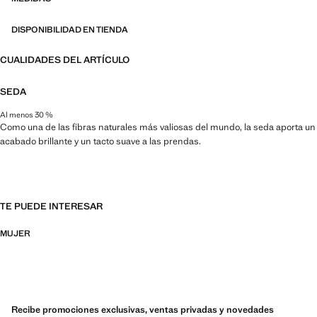
abrazan la expresión personal tanto en el día a día del entorno urbano
como en ocasiones más especiales
DISPONIBILIDAD EN TIENDA
CUALIDADES DEL ARTÍCULO
SEDA
Al menos 30 %
Como una de las fibras naturales más valiosas del mundo, la seda aporta un
acabado brillante y un tacto suave a las prendas.
TE PUEDE INTERESAR
MUJER
Recibe promociones exclusivas, ventas privadas y novedades