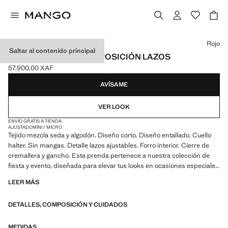
Selecciona un color
Rojo
Saltar al contenido principal
VESTIDO SEDA SUPERPOSICIÓN LAZOS
57.900,00 XAF
Precio actual [57.900,00 XAF ]
AVÍSAME
VER LOOK
ENVÍO GRATIS A TIENDA
AJUSTADO
MINI / MICRO
Tejido mezcla seda y algodón. Diseño corto. Diseño entallado. Cuello
halter. Sin mangas. Detalle lazos ajustables. Forro interior. Cierre de
cremallera y gancho. Esta prenda pertenece a nuestra colección de
fiesta y evento, diseñada para elevar tus looks en ocasiones especiales
LEER MÁS
Colaboramos con una de las marcas independientes
estadounidenses con mayor personalidad para dar forma a una
DETALLES, COMPOSICIÓN Y CUIDADOS
colección de verano de energía audaz, donde lo práctico y lo estético
conviven en equilibrio. ECKHAUS LATTA x MANGO presenta siluetas
ligeras, con protagonismo del layering y un enfoque conceptual, que
MEDIDAS