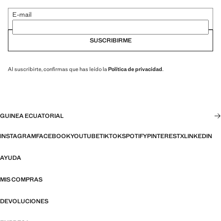
E-mail
SUSCRIBIRME
Al suscribirte, confirmas que has leído la
Política de privacidad
.
GUINEA ECUATORIAL
INSTAGRAM
FACEBOOK
YOUTUBE
TIKTOK
SPOTIFY
PINTEREST
X
LINKEDIN
AYUDA
MIS COMPRAS
DEVOLUCIONES