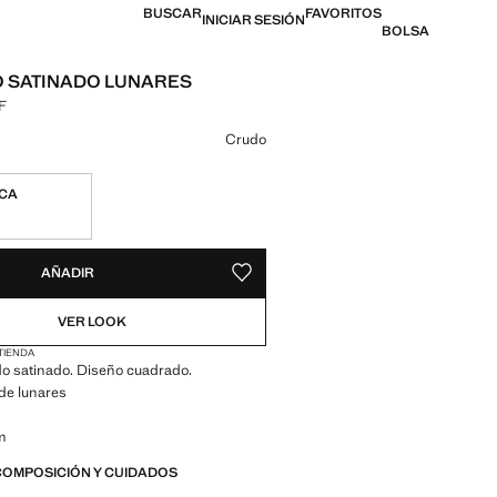
BUSCAR
FAVORITOS
INICIAR SESIÓN
BOLSA
 SATINADO LUNARES
F
l [8900,00 XAF ]
n color
Crudo
ICA
ADES!
E ¡LO QUIERO!
AÑADIR
GUARDAR COMO FAVORITO
VER LOOK
 TIENDA
do satinado. Diseño cuadrado.
de lunares
m
COMPOSICIÓN Y CUIDADOS