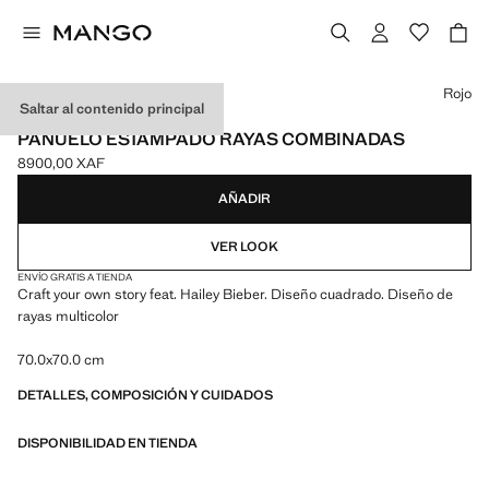
Selecciona un color
Rojo
Saltar al contenido principal
MANGO STARRING HAILEY BIEBER
PAÑUELO ESTAMPADO RAYAS COMBINADAS
8900,00 XAF
Precio actual [8900,00 XAF ]
AÑADIR
VER LOOK
ENVÍO GRATIS A TIENDA
Craft your own story feat. Hailey Bieber. Diseño cuadrado. Diseño de
rayas multicolor
70.0x70.0 cm
DETALLES, COMPOSICIÓN Y CUIDADOS
DISPONIBILIDAD EN TIENDA