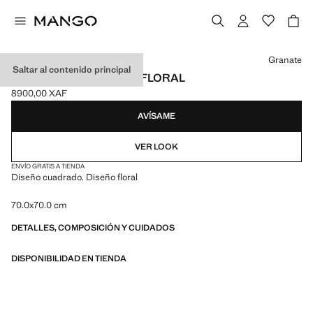
Selecciona un color
Granate
Saltar al contenido principal
PAÑUELO ESTAMPADO FLORAL
8900,00 XAF
Precio actual [8900,00 XAF ]
AVÍSAME
VER LOOK
ENVÍO GRATIS A TIENDA
Diseño cuadrado. Diseño floral
70.0x70.0 cm
DETALLES, COMPOSICIÓN Y CUIDADOS
DISPONIBILIDAD EN TIENDA