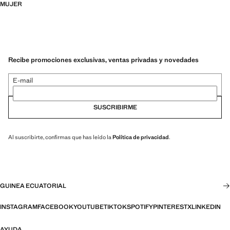
MUJER
Recibe promociones exclusivas, ventas privadas y novedades
E-mail
SUSCRIBIRME
Al suscribirte, confirmas que has leído la
Política de privacidad
.
GUINEA ECUATORIAL
INSTAGRAM
FACEBOOK
YOUTUBE
TIKTOK
SPOTIFY
PINTEREST
X
LINKEDIN
AYUDA