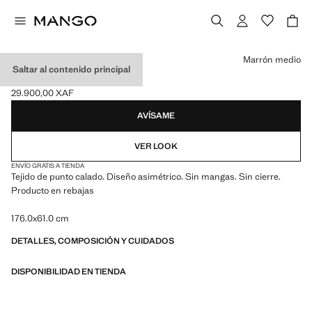
Selecciona un color
Marrón medio
Saltar al contenido principal
CHAL PUNTO CALADO
29.900,00 XAF
Precio actual [29.900,00 XAF ]
AVÍSAME
VER LOOK
ENVÍO GRATIS A TIENDA
Tejido de punto calado. Diseño asimétrico. Sin mangas. Sin cierre.
Producto en rebajas
176.0x61.0 cm
DETALLES, COMPOSICIÓN Y CUIDADOS
DISPONIBILIDAD EN TIENDA