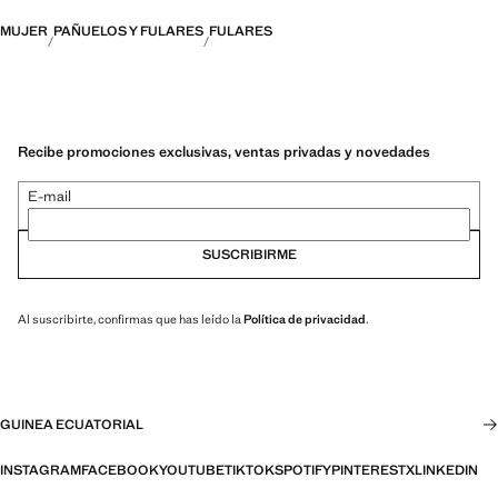
MUJER
PAÑUELOS Y FULARES
FULARES
Recibe promociones exclusivas, ventas privadas y novedades
E-mail
SUSCRIBIRME
Al suscribirte, confirmas que has leído la
Política de privacidad
.
GUINEA ECUATORIAL
INSTAGRAM
FACEBOOK
YOUTUBE
TIKTOK
SPOTIFY
PINTEREST
X
LINKEDIN