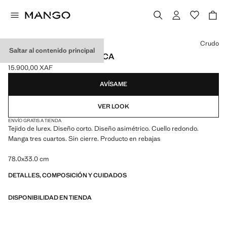
Selecciona un color
Crudo
Saltar al contenido principal
CAPA LÚREX ASIMÉTRICA
15.900,00 XAF
Precio actual [15.900,00 XAF ]
AVÍSAME
VER LOOK
ENVÍO GRATIS A TIENDA
Tejido de lurex. Diseño corto. Diseño asimétrico. Cuello redondo.
Manga tres cuartos. Sin cierre. Producto en rebajas
78.0x33.0 cm
DETALLES, COMPOSICIÓN Y CUIDADOS
DISPONIBILIDAD EN TIENDA