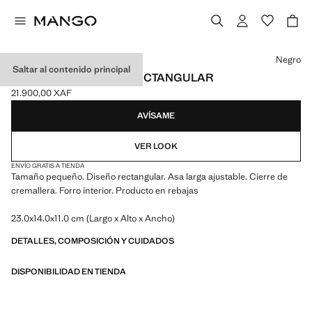
Selecciona un color
Negro
Saltar al contenido principal
BOLSO BANDOLERA RECTANGULAR
21.900,00 XAF
Precio actual [21.900,00 XAF ]
AVÍSAME
VER LOOK
ENVÍO GRATIS A TIENDA
Tamaño pequeño. Diseño rectangular. Asa larga ajustable. Cierre de
cremallera. Forro interior. Producto en rebajas
23.0x14.0x11.0 cm (Largo x Alto x Ancho)
DETALLES, COMPOSICIÓN Y CUIDADOS
DISPONIBILIDAD EN TIENDA