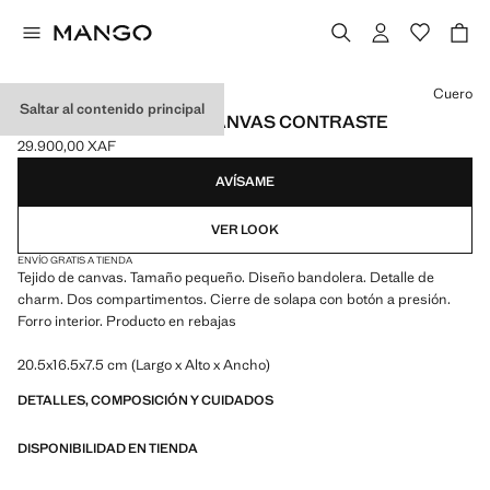
Selecciona un color
Cuero
Saltar al contenido principal
BOLSO BANDOLERA CANVAS CONTRASTE
29.900,00 XAF
Precio actual [29.900,00 XAF ]
AVÍSAME
VER LOOK
ENVÍO GRATIS A TIENDA
Tejido de canvas. Tamaño pequeño. Diseño bandolera. Detalle de
charm. Dos compartimentos. Cierre de solapa con botón a presión.
Forro interior. Producto en rebajas
20.5x16.5x7.5 cm (Largo x Alto x Ancho)
DETALLES, COMPOSICIÓN Y CUIDADOS
DISPONIBILIDAD EN TIENDA