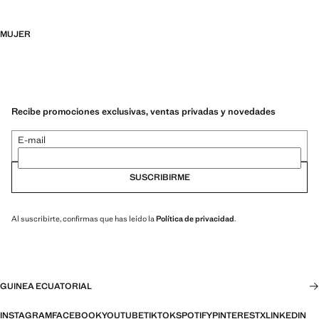
MUJER
Recibe promociones exclusivas, ventas privadas y novedades
E-mail
SUSCRIBIRME
Al suscribirte, confirmas que has leído la
Política de privacidad
.
GUINEA ECUATORIAL
INSTAGRAM
FACEBOOK
YOUTUBE
TIKTOK
SPOTIFY
PINTEREST
X
LINKEDIN