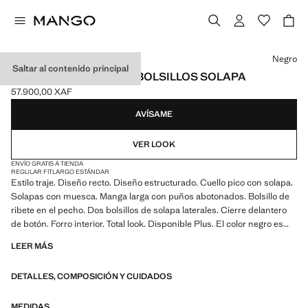
Selecciona un color
Negro
Saltar al contenido principal
BLAZER TRAJE RECTA BOLSILLOS SOLAPA
57.900,00 XAF
Precio actual [57.900,00 XAF ]
AVÍSAME
VER LOOK
ENVÍO GRATIS A TIENDA
REGULAR FIT
LARGO ESTÁNDAR
Estilo traje. Diseño recto. Diseño estructurado. Cuello pico con solapa.
Solapas con muesca. Manga larga con puños abotonados. Bolsillo de
ribete en el pecho. Dos bolsillos de solapa laterales. Cierre delantero
de botón. Forro interior. Total look. Disponible Plus. El color negro es
exclusivo online. Producto en rebajas
LEER MÁS
DETALLES, COMPOSICIÓN Y CUIDADOS
MEDIDAS