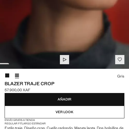
Selecciona un color
Gris
BLAZER TRAJE CROP
57.900,00 XAF
Precio actual [57.900,00 XAF ]
AÑADIR
VER LOOK
ENVÍO GRATIS A TIENDA
REGULAR FIT
LARGO ESTÁNDAR
Estilo traje. Diseño crop. Cuello redondo. Manga larga. Dos bolsillos de