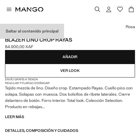
Selecciona un color
Rosa
Saltar al contenido principal
SELECTION
BLAZER LINO CROP RAYAS
84.900,00 XAF
Precio actual [84.900,00 XAF ]
AÑADIR
VER LOOK
ENVÍO GRATIS A TIENDA
REGULAR FIT
LARGO ESTÁNDAR
Tejido mezcla de lino. Diseño crop. Estampado Rayas. Cuello pico con
solapa. Solapas con muesca. Dos bolsillos de ribete laterales. Cierre
delantero de botón. Forro interior. Total look. Colección Selection.
Producto en rebajas
LEER MÁS
Una selección de prendas refinadas, confeccionadas con tejidos de
calidad para construir un armario femenino y contemporáneo
DETALLES, COMPOSICIÓN Y CUIDADOS