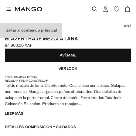
Selecciona un color
Azul
Saltar al contenido principal
SELECTION
BLAZER TRAJE MEZCLA LANA
84.900,00 XAF
Precio actual [84.900,00 XAF ]
AVÍSAME
VER LOOK
ENVÍO GRATIS A TIENDA
REGULAR FIT
LARGO ESTÁNDAR
Tejido mezcla de lana. Diseño recto. Cuello pico con solapa. Solapas
con muesca. Manga larga con puños abotonados. Dos bolsillos de
solapa en la parte frontal. Cierre de botón. Forro interior. Total look.
Colección Selection. Producto en rebajas
LEER MÁS
Una selección de prendas refinadas, confeccionadas con tejidos de
calidad para construir un armario femenino y contemporáneo
DETALLES, COMPOSICIÓN Y CUIDADOS