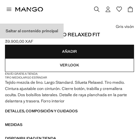
Selecciona un color
Gris visón
Saltar al contenido principal
PANTALÓN MEZCLA LINO RELAXED FIT
39.900,00 XAF
Precio actual [39.900,00 XAF ]
AÑADIR
VER LOOK
ENVÍO GRATIS A TIENDA
TIRO MEDIO
LARGO ESTÁNDAR
Tejido mezcla de lino. Largo Standard. Silueta Relaxed. Tiro medio.
Cintura ajustable con cinturón. Cierre botón, trabilla y cremallera
oculta. Dos bolsillos laterales. Detalle de raya planchada en la parte
delantera y trasera. Forro interior
DETALLES, COMPOSICIÓN Y CUIDADOS
MEDIDAS
DISPONIBILIDAD EN TIENDA