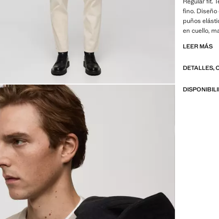
Regular fit.
fino. Diseño
puños elásti
en cuello, m
chocolate y a
LEER MÁS
de punto de
Larga. Silue
DETALLES, 
Estructura 
DISPONIBIL