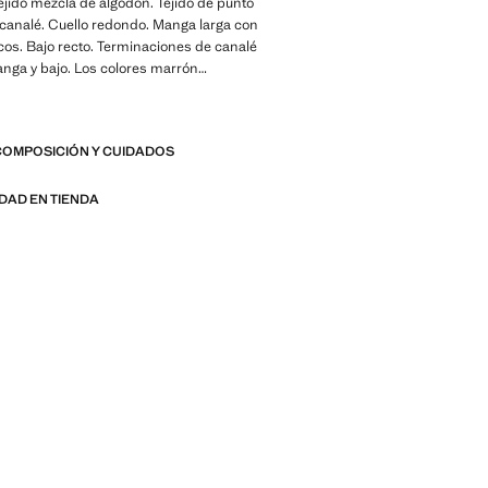
 Tejido mezcla de algodón. Tejido de punto
 canalé. Cuello redondo. Manga larga con
cos. Bajo recto. Terminaciones de canalé
anga y bajo. Los colores marrón
zul celeste son exclusivo online. Tejido
 canalé. Largo Standard. Largo manga
ta Recto. Cuello solapa Redondo.
COMPOSICIÓN Y CUIDADOS
punto Punto fino. Producto en promoción
IDAD EN TIENDA