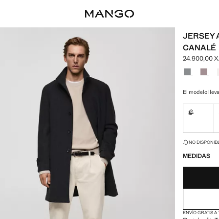
JERSEY 
CANALÉ
24.900,00 
Precio actua
Selecciona u
El modelo lleva
S
No disponi
¡ÚLTIMAS UNID
NO DISPONIBL
MEDIDAS
ENVÍO GRATIS A